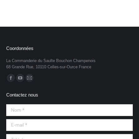
Coordonnées
La Commanderie du Saulte Bouchon Champenois
68 Grande Rue, 10110 Celles-sur-Ource France
Trouvez nous sur :
Contactez nous
Nom *
E-mail *
Téléphone