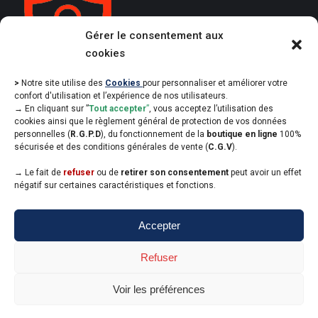
Gérer le consentement aux
cookies
>
Notre site utilise des
Cookies
pour personnaliser et améliorer votre
confort d'utilisation et l’expérience de nos utilisateurs.
→
En cliquant sur ”
Tout accepter
”
, vous acceptez l’utilisation des
cookies ainsi que le règlement général de protection de vos données
personnelles (
R.G.P.D
), du fonctionnement de la
boutique en ligne
100%
sécurisée et des conditions générales de vente (
C.G.V
).
→
Le fait de
refuser
ou de
retirer son consentement
peut avoir un effet
négatif sur certaines caractéristiques et fonctions.
Copyright Commanderie du Saulte Bouchon Champenois - Designed
Accepter
by
WEB3-DESIGN
L'abus d'alcool est dangereux pour la santé, à consommer avec
modération !"
Refuser
Voir les préférences