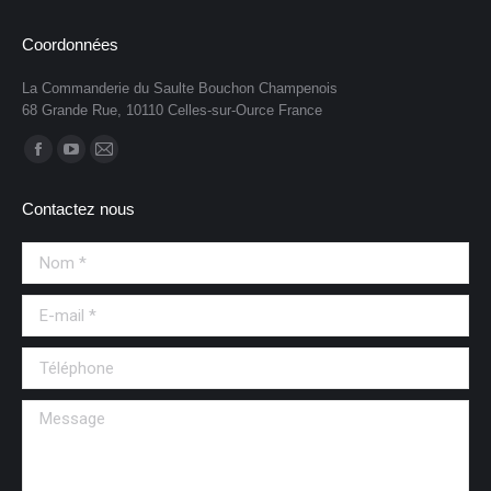
Coordonnées
La Commanderie du Saulte Bouchon Champenois
68 Grande Rue, 10110 Celles-sur-Ource France
Trouvez nous sur :
Contactez nous
Nom *
E-mail *
Téléphone
Message