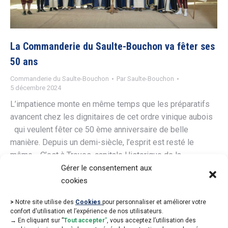
La Commanderie du Saulte-Bouchon va fêter ses
50 ans
Commanderie du Saulte-Bouchon
Par
Saulte-Bouchon
5 décembre 2024
L’impatience monte en même temps que les préparatifs
avancent chez les dignitaires de cet ordre vinique aubois
qui veulent fêter ce 50 ème anniversaire de belle
manière. Depuis un demi-siècle, l’esprit est resté le
même. C’est à Troyes, capitale Historique de la
Champagne, que sera fêté, le 1er Février 2025, le
Gérer le consentement aux
cinquantième anniversaire de…
cookies
>
Notre site utilise des
Cookies
pour personnaliser et améliorer votre
confort d'utilisation et l’expérience de nos utilisateurs.
→
En cliquant sur ”
Tout accepter
”
, vous acceptez l’utilisation des