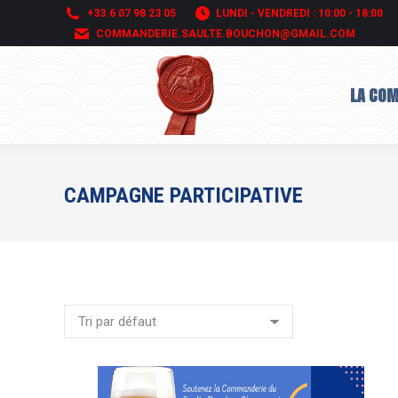
+33.6 07 98 23 05
LUNDI - VENDREDI : 10:00 - 18:00
COMMANDERIE.SAULTE.BOUCHON@GMAIL.COM
LA CO
LA CO
CAMPAGNE PARTICIPATIVE